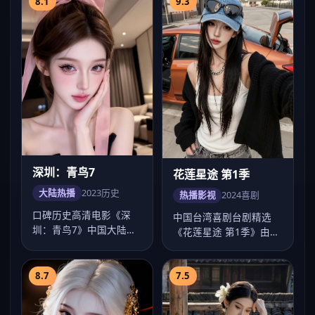
8.1
9.3
深圳：青鸟7
花莲星途 第1季
大陆热播
2023
历史
热播影视
2024
喜剧
口碑历史高清电影《深
中国台湾喜剧台剧精选
圳：青鸟7》中国大陆热
《花莲星途 第1季》由陈
榜，海清多场戏令人印象
玉勋执导，卡司彭于晏、
深刻，饶晓志调度…
舒淇、贾静雯、…
8.7
7.5