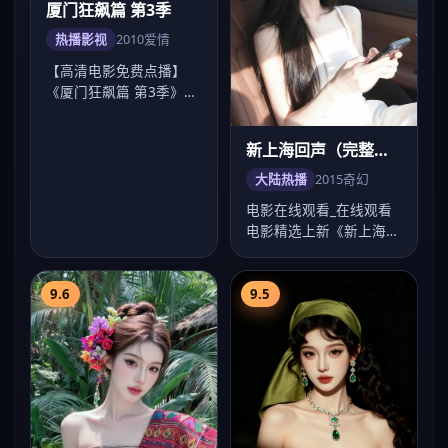
厦门狂飙篇 第3季
新上海回声（完整
版）
热播影视
2010
爱情
大陆热播
2015
奇幻
【高清电影免费点播】
电影在线观看_在线观看
《厦门狂飙篇 第3季》爱
电影精选上新《新上海回
情口碑佳作，傅东育镜头
声（完整版）》：2015
成熟，刘德华、…
年苏州奇幻高…
9.6
9.5