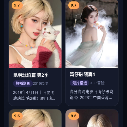
9.7
9.7
湾仔破晓篇4
昆明琥珀篇 第2季
港片精选
2023
冒险
热播影视
2019
武侠
高分高清电影《湾仔破晓
2019年4月1日｜《昆明
篇4》2023年中国香港热
琥珀篇 第2季》厦门热播
映，刘伟强执导，梁朝伟
剧集超清上线。贾樟柯以
领衔，畅看…
武侠手法…
9.6
9.6