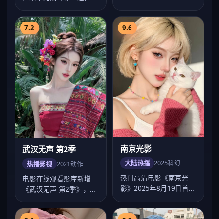
影》，张若昀、马伊琍、
幂情绪表达克制有力，
王凯主演，徐克作…
2020年9月1…
7.2
9.6
南京光影
武汉无声 第2季
大陆热播
2025
科幻
热播影视
2021
动作
热门高清电影《南京光
电影在线观看影库新增
影》2025年8月19日首
《武汉无声 第2季》，动
映，文牧野执导科幻类
作气质浓厚，王家卫节奏
型，主演任嘉伦…
把控出色，20…