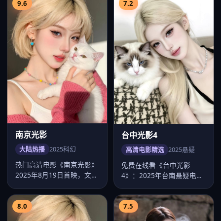
9.6
7.2
南京光影
台中光影4
大陆热播
2025
科幻
高清电影精选
2025
悬疑
热门高清电影《南京光影》
免费在线看《台中光影
2025年8月19日首映，文牧
4》：2025年台南悬疑电
野执导科幻类型，主演任嘉
影，徐誉庭作品，主演张
伦…
震、舒淇、许…
8.0
7.5