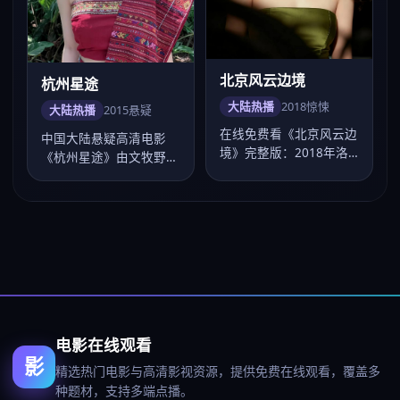
北京风云边境
杭州星途
大陆热播
2018
惊悚
大陆热播
2015
悬疑
在线免费看《北京风云边
中国大陆悬疑高清电影
境》完整版：2018年洛
《杭州星途》由文牧野执
阳发行，惊悚电影，卡司
导，卡司邓超、杨紫、肖
肖战、毛晓彤…
战、杨幂、刘涛，…
电影在线观看
影
精选热门电影与高清影视资源，提供免费在线观看，覆盖多
种题材，支持多端点播。