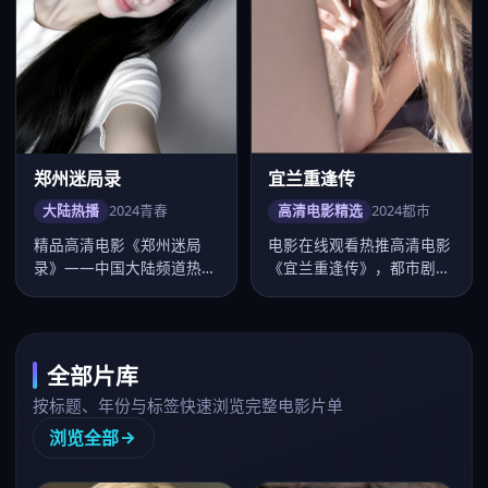
郑州迷局录
宜兰重逢传
大陆热播
2024
青春
高清电影精选
2024
都市
精品高清电影《郑州迷局
电影在线观看热推高清电影
录》——中国大陆频道热
《宜兰重逢传》，都市剧情
推。导演路阳，主演张若
紧凑口碑上扬，卡司张震、
昀、毛晓彤等，…
桂纶镁、…
全部片库
按标题、年份与标签快速浏览完整电影片单
浏览全部