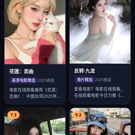
反转·九龙
花莲：恋曲
港片精选
2025
悬疑
高清电影精选
2025
喜剧
爱看电影？电影在线观看_
电影在线观看推荐《花莲：
在线观看电影今日力推《反
恋曲》：中国台湾2025年
转·九龙》：2025年中国香
度喜剧佳作，导演黄信尧，
港悬…
桂纶镁…
7.3
9.3