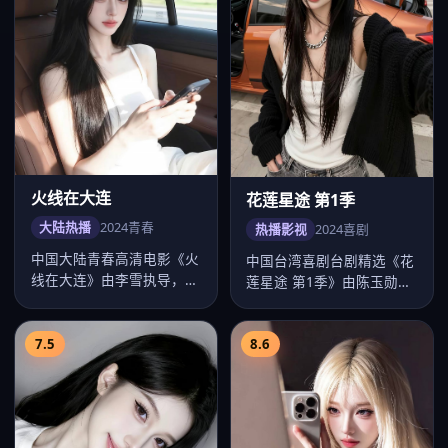
火线在大连
花莲星途 第1季
大陆热播
2024
青春
热播影视
2024
喜剧
中国大陆青春高清电影《火
中国台湾喜剧台剧精选《花
线在大连》由李雪执导，卡
莲星途 第1季》由陈玉勋执
司赵丽颖、易烊千玺、任嘉
导，卡司彭于晏、舒淇、贾
伦、李沁…
静雯、…
7.5
8.6