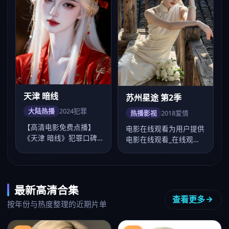
天津 暗线
苏州星途 第2季
大陆热播
2024
犯罪
热播影视
2018
爱情
【高清电影免费点播】
电影在线观看为用户提供
《天津 暗线》犯罪口碑
电影在线观看_在线观看
佳作，吴宇森镜头成熟，
电影一站点播，《苏州星
李现、谭松韵演技…
途 第2季》爱…
最新高清合集
查看更多
按年份与热度整理的近期片单