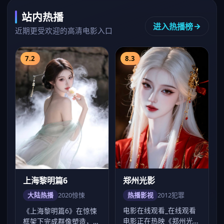
站内热播
进入热播榜
近期更受欢迎的高清电影入口
7.2
8.3
郑州光影
上海黎明篇6
热播影视
2012
犯罪
大陆热播
2020
惊悚
电影在线观看_在线观看
《上海黎明篇6》在惊悚
电影正在热映《郑州光
框架下完成群像塑造，杨